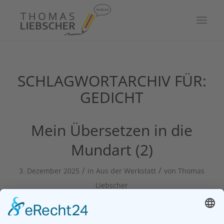
SCHLAGWORTARCHIV FÜR:
GEDICHT
Mein Übersetzen in die
Mundart (2)
/
/
3. Dezember 2025
in
Aus der Werkstatt
von
Thomas
Liebscher
Beliebte Geschichten, Gedichte oder Liedtexte in