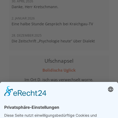
30. APRIL 2026
Danke, Herr Kretschmann.
2. JANUAR 2026
Eine halbe Stunde Gespräch bei Kraichgau-TV
28. DEZEMBER 2025
Die Zeitschrift „Psychologie heute“ über Dialekt
Ufschnapsel
Bolidischs Uglick
Im Ort D. isch was verwechselt worre.
Do hen se en Asylandd verabschiedet
un de Burmoschder abgschowwe.
Rezensionen