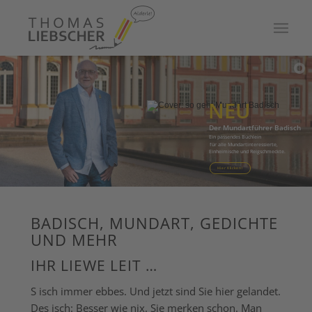
NEU
Der
Mundartführer
Badisch
Ein
passendes
Büchlein
für
alle
Mundartinteressierte,
Einheimische
und
Reigschmeckte.
Hier Klicken!
BADISCH, MUNDART, GEDICHTE
UND MEHR
IHR LIEWE LEIT …
S isch immer ebbes. Und jetzt sind Sie hier gelandet.
Des isch: Besser wie nix. Sie merken schon. Man