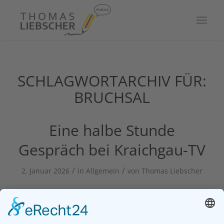
SCHLAGWORTARCHIV FÜR:
BRUCHSAL
Eine halbe Stunde
Gespräch bei Kraichgau-TV
/
/
2. Januar 2026
in
Allgemein
von
Thomas Liebscher
Ein halbstündiges Gespräch mit mir ist iseit
Dezember 2025 bei KraichgauTV zu finden. Es