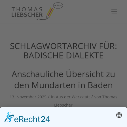
SCHLAGWORTARCHIV FÜR:
BADISCHE DIALEKTE
Anschauliche Übersicht zu
den Mundarten in Baden
/
/
13. November 2025
in
Aus der Werkstatt
von
Thomas
Liebscher
Hätten Sie es gewusst, wie viele unterschiedliche