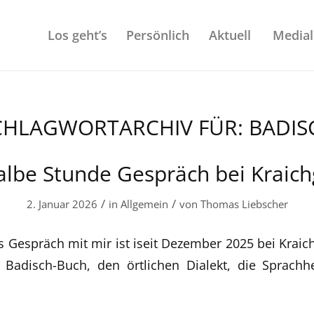
Los geht’s
Persönlich
Aktuell
Medial
CHLAGWORTARCHIV FÜR:
BADIS
albe Stunde Gespräch bei Kraic
/
/
2. Januar 2026
in
Allgemein
von
Thomas Liebscher
s Gespräch mit mir ist iseit Dezember 2025 bei Kraic
Badisch-Buch, den örtlichen Dialekt, die Sprachh