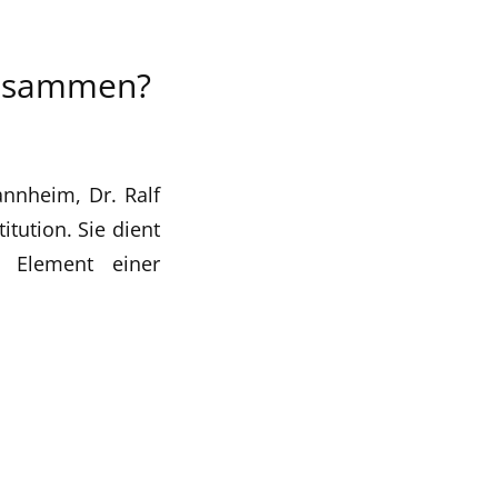
zusammen?
annheim, Dr. Ralf
itution. Sie dient
s Element einer